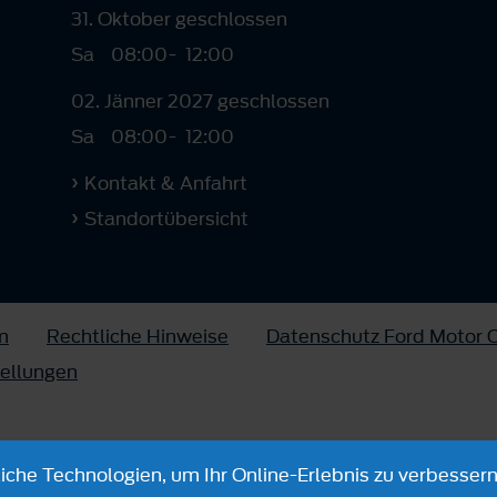
31. Oktober geschlossen
Sa
08:00
-
12:00
02. Jänner 2027 geschlossen
Sa
08:00
-
12:00
Kontakt & Anfahrt
Standortübersicht
m
Rechtliche Hinweise
Datenschutz Ford Motor
tellungen
che Technologien, um Ihr Online-Erlebnis zu verbessern