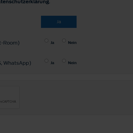
tenschutzerklärung
.
Ja
hat-Room)
Ja
Nein
MS, WhatsApp)
Ja
Nein