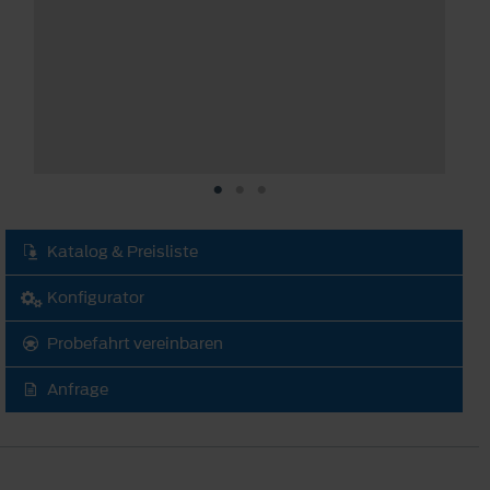
V
A
M
D
F
v
a
Katalog & Preisliste
Konfigurator
Probefahrt vereinbaren
Anfrage