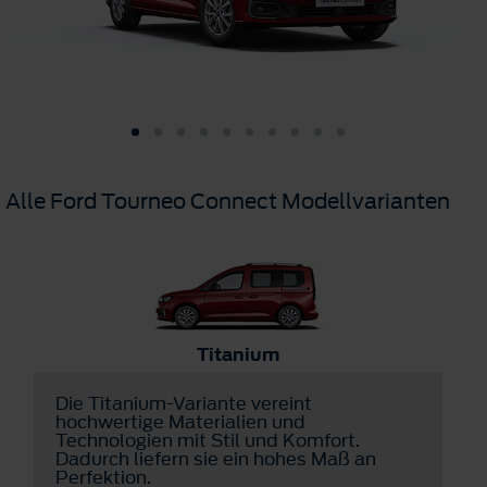
Alle Ford Tourneo Connect Modellvarianten
Titanium
Die Titanium-Variante vereint
D
hochwertige Materialien und
v
Technologien mit Stil und Komfort.
d
Dadurch liefern sie ein hohes Maß an
u
Perfektion.
v